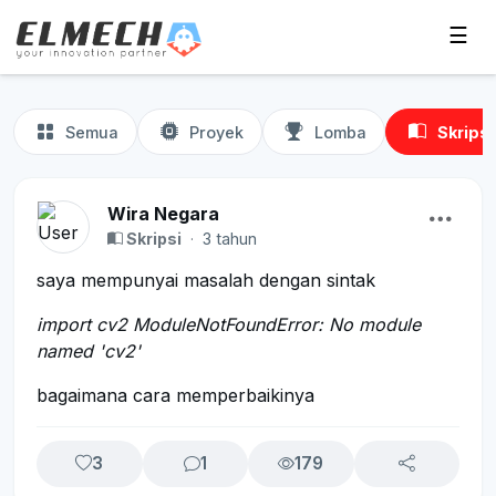
☰
Semua
Proyek
Lomba
Skripsi
Wira Negara
Skripsi
·
3 tahun
saya mempunyai masalah dengan sintak
import cv2 ModuleNotFoundError: No module
named 'cv2'
bagaimana cara memperbaikinya
3
1
179