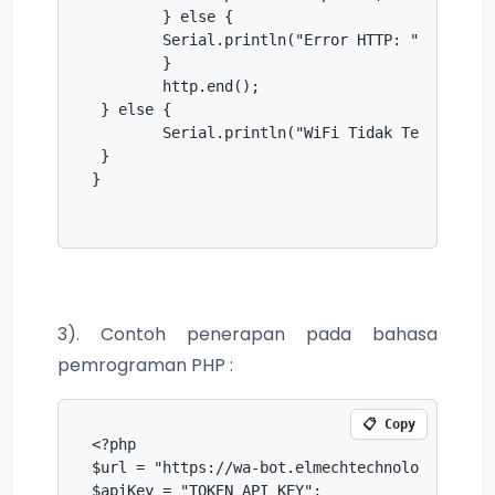
   	} else {

     	Serial.println("Error HTTP: " + String(httpResponseCode));

   	}

   	http.end();

 } else {

   	Serial.println("WiFi Tidak Terhubung");

 }

}

3). Contoh penerapan pada bahasa
pemrograman PHP :
📋 Copy
<?php

$url = "https://wa-bot.elmechtechnology.com/se
$apiKey = "TOKEN_API_KEY";
