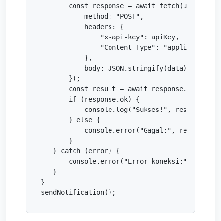
       const response = await fetch(url, {

           method: "POST",

           headers: {

               "x-api-key": apiKey,

               "Content-Type": "application/js
           },

           body: JSON.stringify(data)

       });

       const result = await response.text();

       if (response.ok) {

           console.log("Sukses!", result);

       } else {

           console.error("Gagal:", response.st
       }

   } catch (error) {

       console.error("Error koneksi:", error);
   }

}

sendNotification();