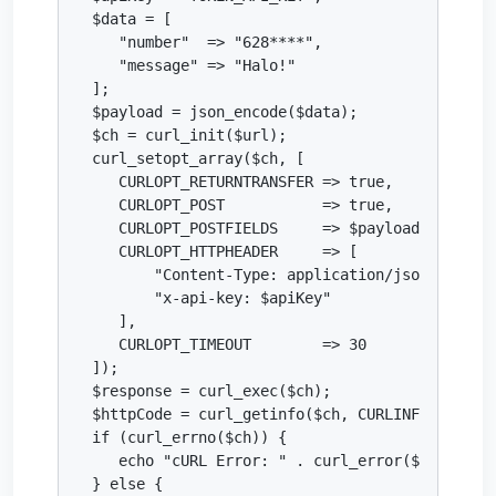
$data = [

   "number"  => "628****",

   "message" => "Halo!"

];

$payload = json_encode($data);

$ch = curl_init($url);

curl_setopt_array($ch, [

   CURLOPT_RETURNTRANSFER => true,

   CURLOPT_POST           => true,

   CURLOPT_POSTFIELDS     => $payload,

   CURLOPT_HTTPHEADER     => [

       "Content-Type: application/json",

       "x-api-key: $apiKey"

   ],

   CURLOPT_TIMEOUT        => 30

]);

$response = curl_exec($ch);

$httpCode = curl_getinfo($ch, CURLINFO_HTTP_CO
if (curl_errno($ch)) {

   echo "cURL Error: " . curl_error($ch);

} else {
