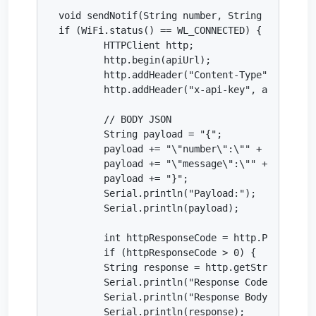
void sendNotif(String number, String message) 
if (WiFi.status() == WL_CONNECTED) {

   	HTTPClient http;

   	http.begin(apiUrl);

   	http.addHeader("Content-Type", "application/json");

   	http.addHeader("x-api-key", apiKey);

   	// BODY JSON

   	String payload = "{";

   	payload += "\"number\":\"" + number + "\",";

   	payload += "\"message\":\"" + message + "\"";

   	payload += "}";

   	Serial.println("Payload:");

   	Serial.println(payload);

   	int httpResponseCode = http.POST(payload);

   	if (httpResponseCode > 0) {

     	String response = http.getString();

     	Serial.println("Response Code: " + String(httpResponseCode));

     	Serial.println("Response Body:");

     	Serial.println(response);
