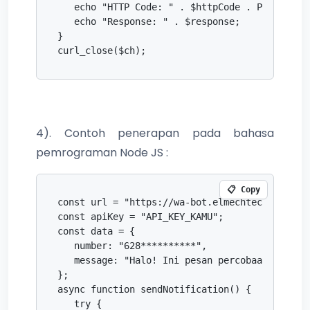
   echo "HTTP Code: " . $httpCode . PHP_EOL;

   echo "Response: " . $response;

}

4). Contoh penerapan pada bahasa
pemrograman Node JS :
📋 Copy
const url = "https://wa-bot.elmechtechnology.c
const apiKey = "API_KEY_KAMU";

const data = {

   number: "628**********",

   message: "Halo! Ini pesan percobaan dari No
};

async function sendNotification() {

   try {
