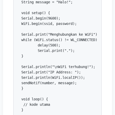
String message = "Halo!";

void setup() {

Serial.begin(9600);

WiFi.begin(ssid, password);

Serial.print("Menghubungkan ke WiFi");

while (WiFi.status() != WL_CONNECTED) {

	delay(500);

	Serial.print(".");

}

Serial.println("\nWiFi terhubung!");

Serial.print("IP Address: ");

Serial.println(WiFi.localIP());

sendNotif(number, message);

}

void loop() {

 // kode utama

}
