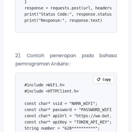
}

response = requests.post(url, headers=headers,
print("Status Code:", response.status_code)

print("Response:", response.text)
2). Contoh penerapan pada bahasa
pemrograman Arduino :
📋 Copy
#include <WiFi.h>

#include <HTTPClient.h>

const char* ssid = "NAMA_WIFI";

const char* password = "PASSWORD_WIFI";

const char* apiUrl = "https://wa-bot.elmechtec
const char* apiKey = "TOKEN_API_KEY";

String number = "628**********";
