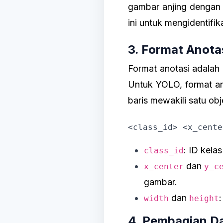
gambar anjing dengan "
ini untuk mengidentifik
3. Format Anota
Format anotasi adalah 
Untuk YOLO, format an
baris mewakili satu ob
<class_id> <x_cente
: ID kela
class_id
dan
x_center
y_c
gambar.
dan
width
height
4. Pembagian D