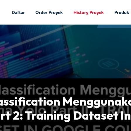
Daftar
Order Proyek
History Proyek
Produk
lassification Menggunak
rt 2: Training Dataset In