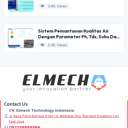
3.6K Views
Sistem Pemantauan Kualitas Air
Dengan Parameter Ph, Tds, Suhu Dan
Internet Of Things
2.9K Views
Contact Us
CV. Elmech Technology Indonesia
Jl. Raya Putra Bangsa III No.1-E, Medokan Ayu, Rungkut Surabaya City
East Java
082258888984