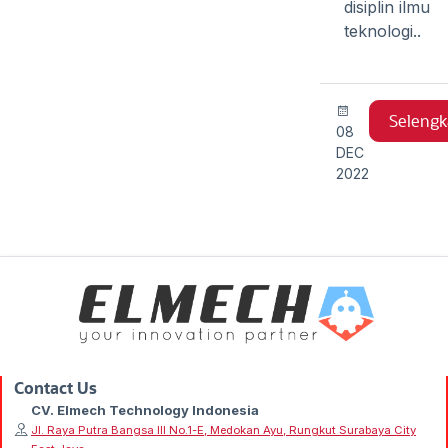
disiplin ilmu
teknologi..
Seleng
08
DEC
2022
Contact Us
CV. Elmech Technology Indonesia
Jl. Raya Putra Bangsa III No.1-E, Medokan Ayu, Rungkut Surabaya City