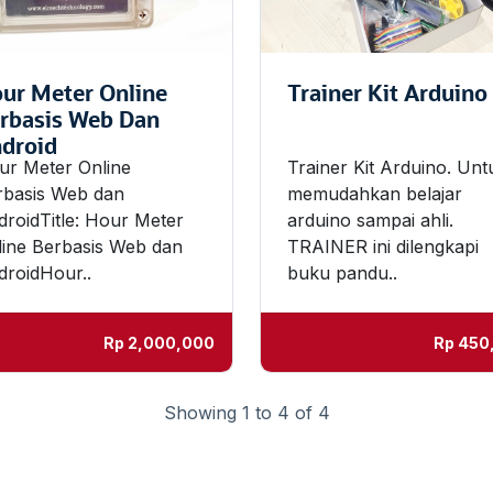
ur Meter Online
Trainer Kit Arduino
rbasis Web Dan
droid
ur Meter Online
Trainer Kit Arduino. Unt
rbasis Web dan
memudahkan belajar
roidTitle: Hour Meter
arduino sampai ahli.
line Berbasis Web dan
TRAINER ini dilengkapi
droidHour..
buku pandu..
Rp
2,000,000
Rp
450
Showing 1 to 4 of 4