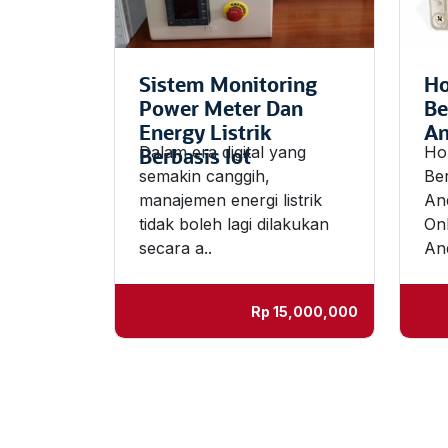
Sistem Monitoring
Ho
Power Meter Dan
Be
Energy Listrik
An
Dalam era digital yang
Ho
Berbasis Iot
semakin canggih,
Be
manajemen energi listrik
And
tidak boleh lagi dilakukan
On
secara a..
An
Rp
15,000,000